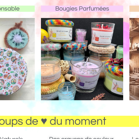
onsable
Bougies Parfumées
oups de ♥ du moment