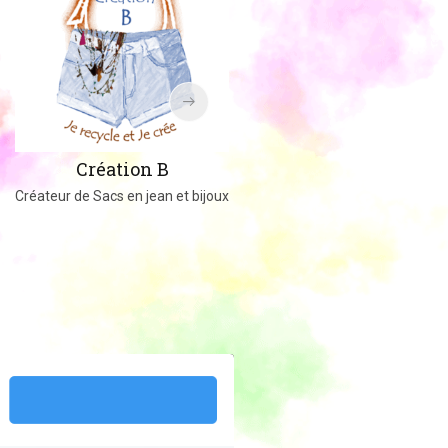
Amigucrochet
Création B
Happy Officer
Créateur de Sacs en jean et bijoux
Créations au crochet ou tricot