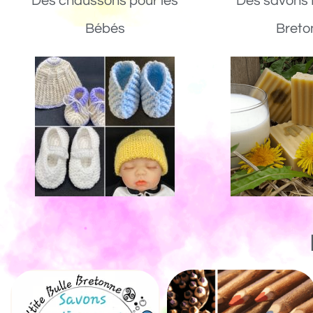
Des chaussons pour les
Des savons 
Bébés
Breto