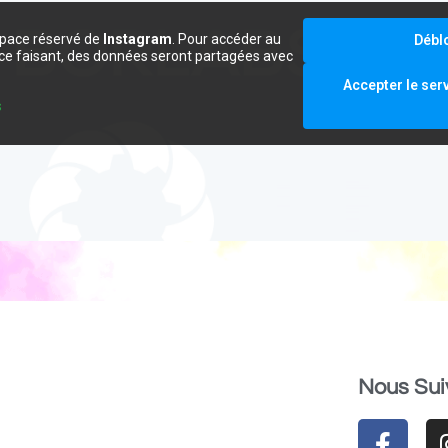
space réservé de
Instagram
. Pour accéder au
Débl
e ce faisant, des données seront partagées avec
.
Accepter le ser
s
Nous Sui