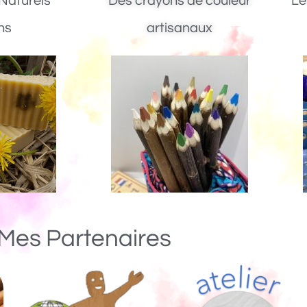
Naturels
Des crayons de couleur
Le
ns
artisanaux
Mes Partenaires