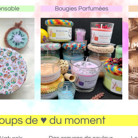
onsable
Bougies Parfumées
oups de ♥ du moment