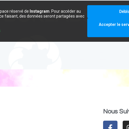
space réservé de
Instagram
. Pour accéder au
Débl
e ce faisant, des données seront partagées avec
.
Accepter le ser
s
Nous Sui