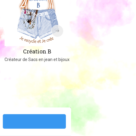
Amigucrochet
Création B
Happy Officer
Créateur de Sacs en jean et bijoux
Créations au crochet ou tricot