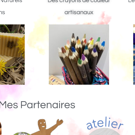
Naturels
Des crayons de couleur
Le
ns
artisanaux
Mes Partenaires