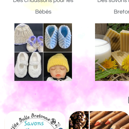
Des chaussons pour les
Des savons 
Bébés
Breto