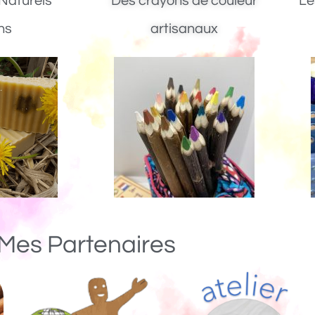
Naturels
Des crayons de couleur
Le
ns
artisanaux
Mes Partenaires