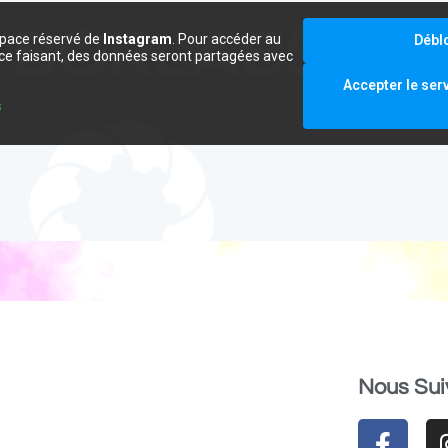
space réservé de
Instagram
. Pour accéder au
Débl
e ce faisant, des données seront partagées avec
.
Accepter le ser
s
Nous Sui