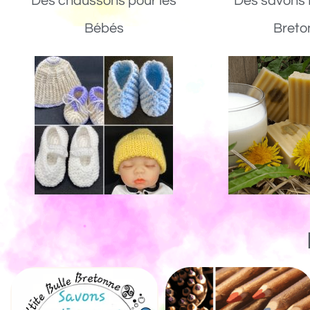
Des chaussons pour les
Des savons 
Bébés
Breto