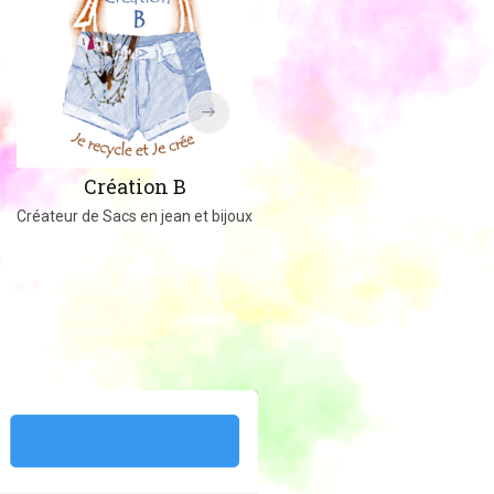
Amigucrochet
Création B
Happy Officer
Créateur de Sacs en jean et bijoux
Créations au crochet ou tricot