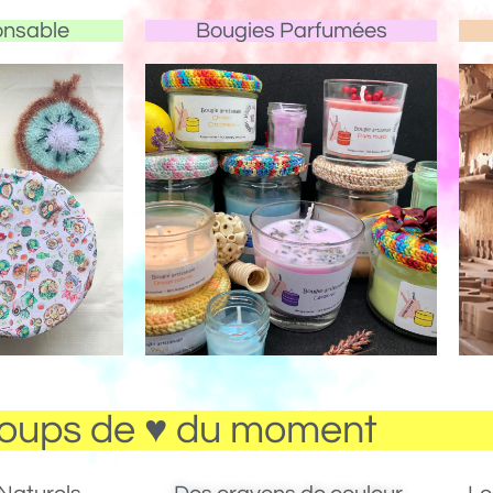
onsable
Bougies Parfumées
oups de ♥ du moment