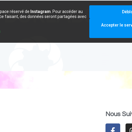
space réservé de
Instagram
. Pour accéder au
Débl
e ce faisant, des données seront partagées avec
.
Accepter le ser
s
Nous Sui