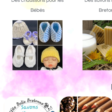
Des chaussons pour les
Des savons 
Bébés
Breto