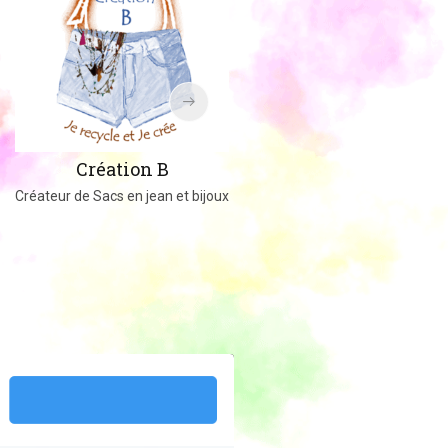
Amigucrochet
Création B
Happy Officer
Créateur de Sacs en jean et bijoux
Créations au crochet ou tricot