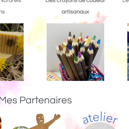
Naturels
Des crayons de couleur
Le
ns
artisanaux
Mes Partenaires