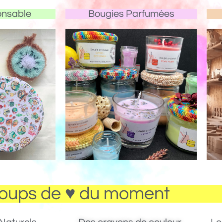
onsable
Bougies Parfumées
oups de ♥ du moment