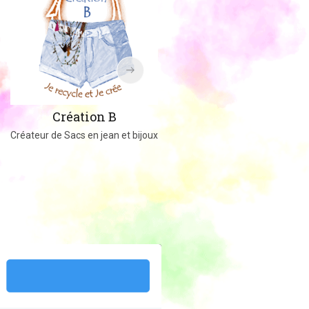
Amigucrochet
Création B
Happy Officer
Créateur de Sacs en jean et bijoux
Créations au crochet ou tricot