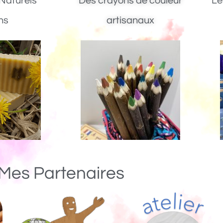
Naturels
Des crayons de couleur
Le
ns
artisanaux
Mes Partenaires