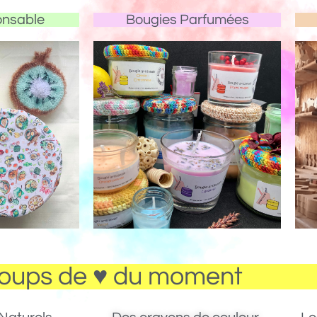
onsable
Bougies Parfumées
oups de ♥ du moment