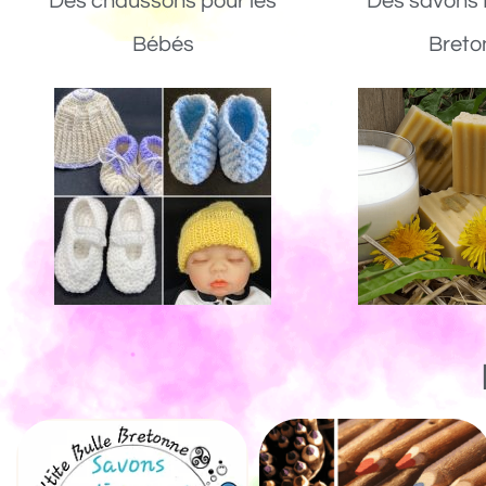
Des chaussons pour les
Des savons 
Bébés
Breto