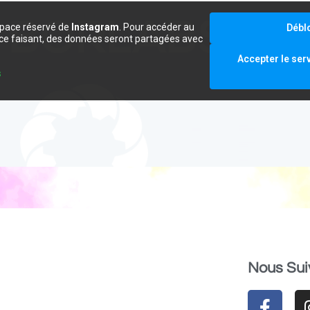
space réservé de
Instagram
. Pour accéder au
Débl
e ce faisant, des données seront partagées avec
.
Accepter le ser
s
Nous Sui