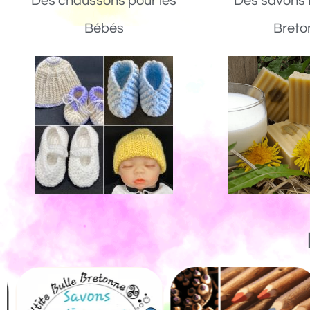
Des chaussons pour les
Des savons 
Bébés
Breto