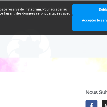
space réservé de
Instagram
. Pour accéder au
Débl
e ce faisant, des données seront partagées avec
.
Accepter le ser
s
Nous Sui