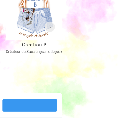
Amigucrochet
Création B
Happy Officer
Créateur de Sacs en jean et bijoux
Créations au crochet ou tricot