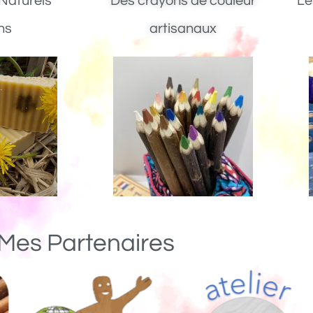
Naturels
Des crayons de couleur
Le
ns
artisanaux
Mes Partenaires