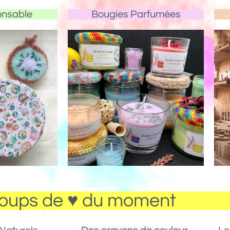
onsable
Bougies Parfumées
oups de ♥ du moment