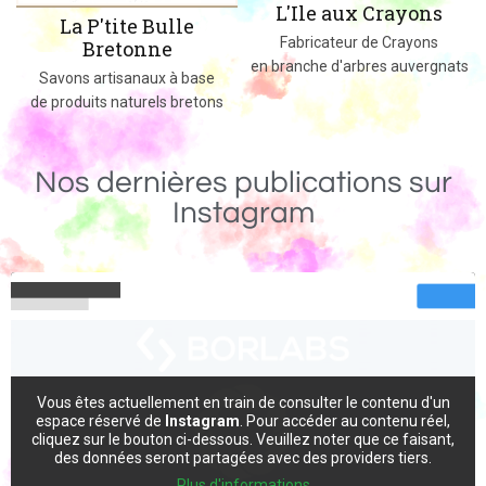
L'Ile aux Crayons
ite Bulle
Des jeux, jouets e
Fabricateur de Crayons
etonne
massif fabriqu
en branche d'arbres auvergnats
isanaux à base
naturels bretons
Nos dernières publications sur
Instagram
Vous êtes actuellement en train de consulter le contenu d'un
espace réservé de
Instagram
. Pour accéder au contenu réel,
cliquez sur le bouton ci-dessous. Veuillez noter que ce faisant,
des données seront partagées avec des providers tiers.
Plus d'informations