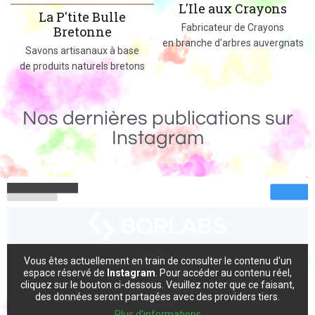
L'Ile aux Crayons
Des jeux, jouets et objets en bois
Fabricateur de Crayons
massif fabriqués dans le 02
en branche d'arbres auvergnats
s
Nos dernières publications sur
Instagram
Vous êtes actuellement en train de consulter le contenu d'un
espace réservé de
Instagram
. Pour accéder au contenu réel,
cliquez sur le bouton ci-dessous. Veuillez noter que ce faisant,
des données seront partagées avec des providers tiers.
Plus d'informations