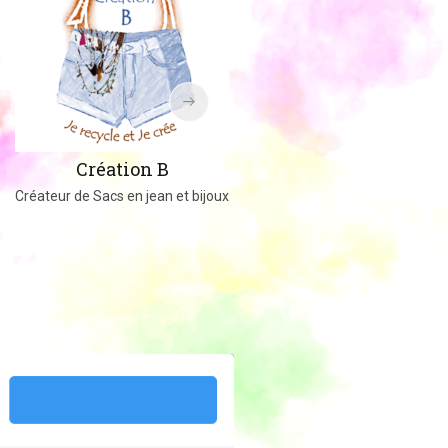
Amigucrochet
Création B
Happy Officer
Créateur de Sacs en jean et bijoux
Créations au crochet ou tricot