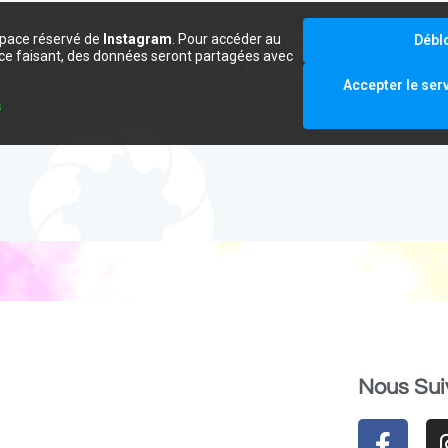
space réservé de
Instagram
. Pour accéder au
Débl
e ce faisant, des données seront partagées avec
.
Accepter le ser
s
Nous Sui