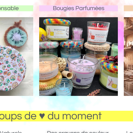
onsable
Bougies Parfumées
oups de ♥ du moment