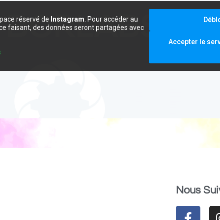
space réservé de
Instagram
. Pour accéder au
Débl
e ce faisant, des données seront partagées avec
.
Accepter le ser
s
Nous Sui