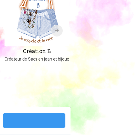
Amigucrochet
Création B
Happy Officer
Créateur de Sacs en jean et bijoux
Créations au crochet ou tricot