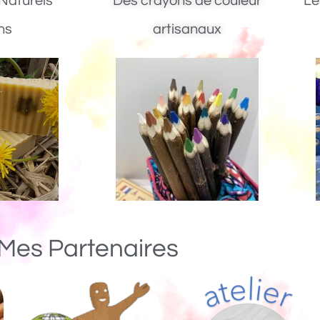
Naturels
Des crayons de couleur
Le
ns
artisanaux
Mes Partenaires