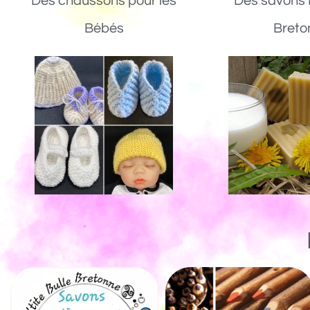
Des chaussons pour les
Des savons 
Bébés
Breto