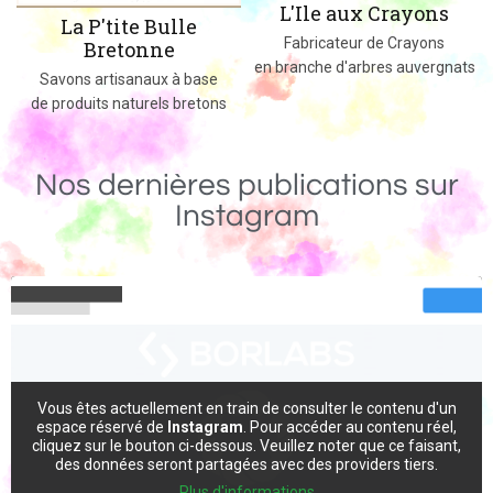
L'Ile aux Crayons
Des jeux, jouets et objets en bois
Fabricateur de Crayons
massif fabriqués dans le 02
en branche d'arbres auvergnats
s
Nos dernières publications sur
Instagram
Vous êtes actuellement en train de consulter le contenu d'un
espace réservé de
Instagram
. Pour accéder au contenu réel,
cliquez sur le bouton ci-dessous. Veuillez noter que ce faisant,
des données seront partagées avec des providers tiers.
Plus d'informations